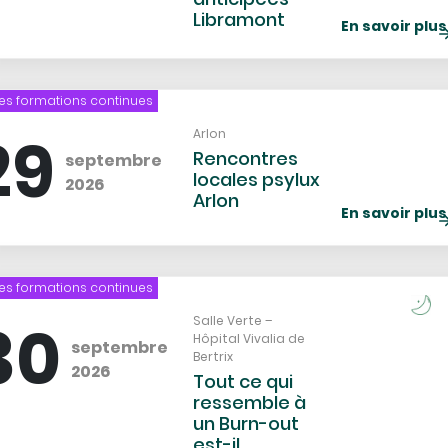
Libramont
En savoir plus
es formations continues
C
d
29
Lieu
Arlon
l
Rencontres
septembre
locales psylux
2026
Arlon
En savoir plus
es formations continues
Catég
Icon
de
30
Lieu
Salle Verte –
Hôpital Vivalia de
l'évè
septembre
Bertrix
2026
Tout ce qui
ressemble à
un Burn-out
est-il