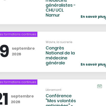
médecins
généralistes -
CHU UCL
Namur
En savoir plus
es formations continues
C
d
19
Lieu
Wavre, la sucrerie
l
Congrès
septembre
National de la
2026
médecine
générale
En savoir plus
es formations continues
Catég
Icon
de
21
Lieu
Libramont
l'évè
Conférence
septembre
"Mes volontés
2026
anticipées" -