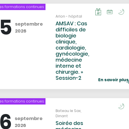
es formations continues
Catégorisation
Icon
Icon
Icon
de
15
Lieu
Arlon - hôpital
l'évènement
AMSAV : Cas
septembre
difficiles de
2026
biologie
clinique,
cardiologie,
gynécologie,
médecine
interne et
chirurgie. »
Session-2
En savoir plus
es formations continues
Catég
Icon
de
16
Lieu
Bateau le Sax,
Dinant
l'évè
septembre
Soirée des
2026