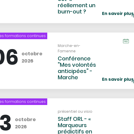
réellement un
burn-out ?
En savoir plus
es formations continues
Catég
Icon
de
06
Lieu
Marche-en-
Famenne
l'évè
octobre
Conférence
2026
"Mes volontés
anticipées" -
Marche
En savoir plus
es formations continues
13
Lieu
présentiel ou visio
Staff ORL - «
octobre
Marqueurs
2026
prédictifs en