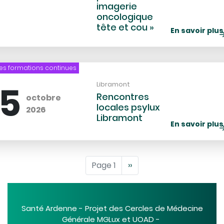
imagerie
oncologique
tête et cou »
En savoir plus
es formations continues
C
d
15
Lieu
Libramont
l
Rencontres
octobre
locales psylux
2026
Libramont
En savoir plus
nation
Page 1
Page
››
suivante
Santé Ardenne - Projet des Cercles de Médecine
Générale MGLux et UOAD -