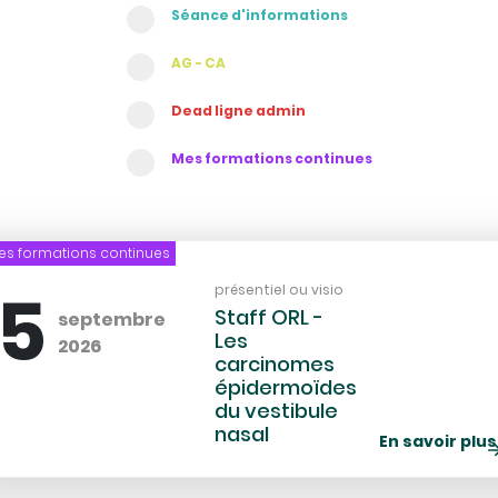
Séance d'informations
AG - CA
Dead ligne admin
Mes formations continues
es formations continues
15
Lieu
présentiel ou visio
Staff ORL -
septembre
Les
2026
carcinomes
épidermoïdes
du vestibule
nasal
En savoir plus