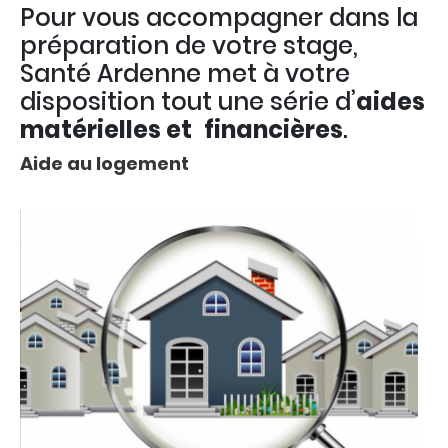
Pour vous accompagner dans la
Contenu
Body
A
préparation de votre stage,
Santé Ardenne met à votre
disposition tout une série d’
aides
matérielles et
financières
.
Aide au logement
Titre
P
image