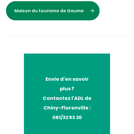
Maison du tourisme de Gaume
Envie
Envie d'en savoir
d'en
plus ?
savoir
plus
Contactez l'ADL de
?
Chiny-Florenville :
061/32 53 20