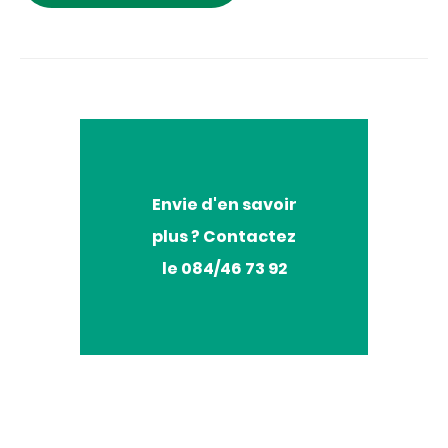
Envie
Envie d'en savoir
d'en
plus ? Contactez
savoir
plus
le 084/46 73 92
?