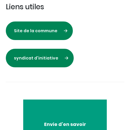
Liens utiles
Site de la commune
syndicat d'initiative
Envie
Envie d'en savoir
d'en