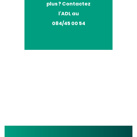
plus ? Contactez
savoir
plus
l'ADL au
?
084/45 00 54