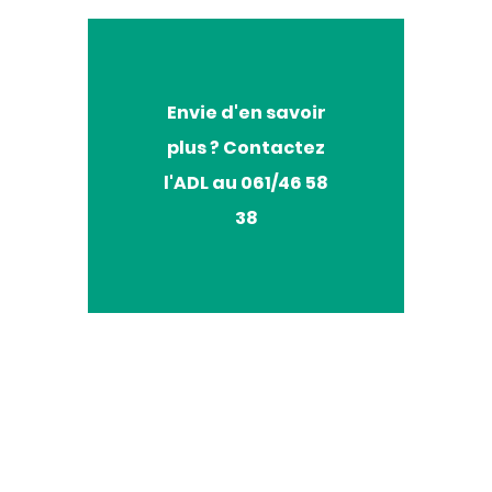
Envie
Envie d'en savoir
d'en
plus ? Contactez
savoir
plus
l'ADL au 061/46 58
?
38