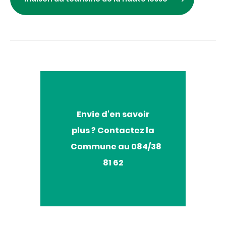
Envie
Envie d'en savoir
d'en
plus ? Contactez la
savoir
plus
Commune au 084/38
?
81 62