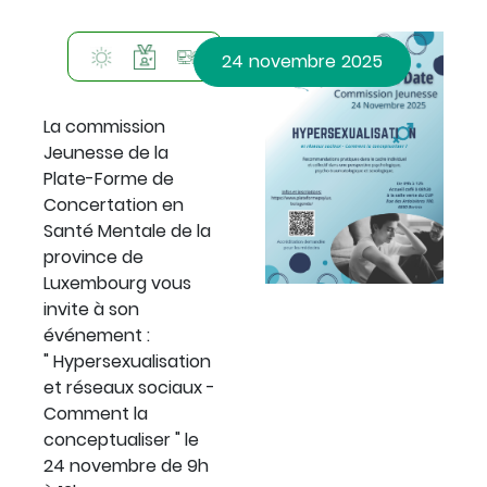
A
Catégorisation
Photo
Icon
Icon
Icon
24
novembre
2025
de
l'évènement
Description
La commission
Jeunesse de la
Plate-Forme de
Concertation en
Santé Mentale de la
province de
P
Luxembourg vous
invite à son
événement :
" Hypersexualisation
et réseaux sociaux -
Comment la
conceptualiser " le
24 novembre de 9h