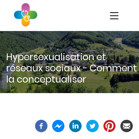
Aller
au
contenu
principal
Ét
Hypersexualisation et
As
réseaux sociaux - Comment
la conceptualiser
Mé
Gé
Pa