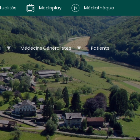
tualités
Medisplay
Médiathèque
s
Médecins Généralistes
Patients