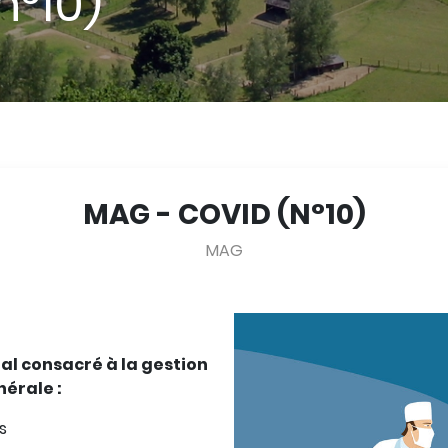
n°10)
MAG - COVID (N°10)
MAG
l consacré à la gestion
nérale :
s