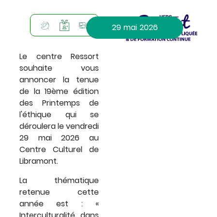
A
Catégorisation
Photo
Icon
Icon
Icon
29
mai
2026
de
l'évènement
Description
Le centre Ressort
souhaite vous
annoncer la tenue
de la 19ème édition
des Printemps de
l'éthique qui se
P
déroulera le vendredi
29 mai 2026 au
Centre Culturel de
Libramont.
La thématique
retenue cette
année est : «
Interculturalité dans