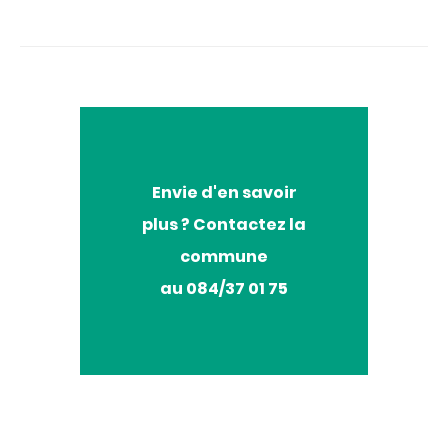
Envie
Envie d'en savoir
d'en
plus ? Contactez la
savoir
plus
commune
?
au 084/37 01 75