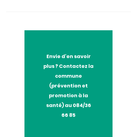
Envie
Envie d'en savoir
d'en
plus ? Contactez la
savoir
plus
commune
?
(prévention et
promotion à la
santé) au 084/36
66 85