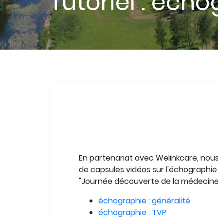
Tutoriel : éch
Collection
de
la
capsule
Body
En partenariat avec Welinkcare, nou
de capsules vidéos sur l'échographie 
"Journée découverte de la médecine 
échographie : généralité
échographie : TVP