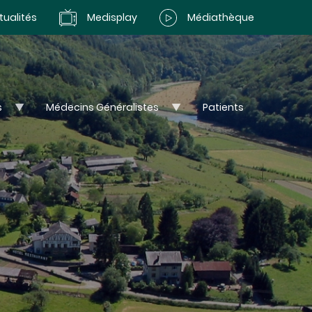
tualités
Medisplay
Médiathèque
s
Médecins Généralistes
Patients