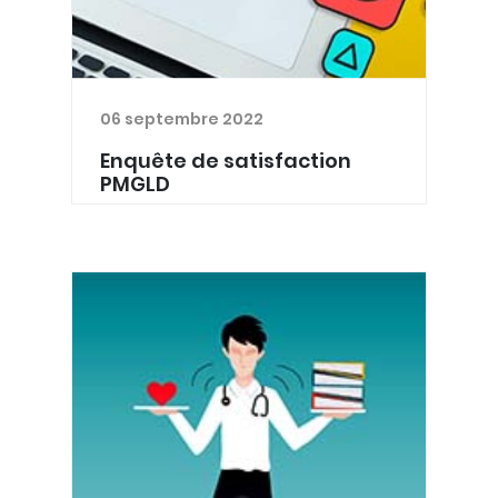
06 septembre 2022
Enquête de satisfaction
PMGLD
Nous fêtons cette année les 10 ans de
l'asbl PMGLD. A cette occasion, nous
serions heureux d’avoir l'avis des
médecins généralistes travaillant
dans ces postes de garde. Nous
lançons donc une enquêt...