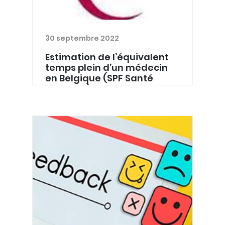
30 septembre 2022
Estimation de l’équivalent
temps plein d’un médecin
en Belgique (SPF Santé
Publique)
Le débat sur le temps de travail "
normal " des MG est ouvert. La cellule
de planification du SPF Santé publique
vient de lancer une étude visant à
améliorer l'estimation d'un équivalent
temps plein (...