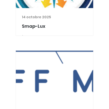
14 octobre 2025
Smap-Lux
À l’occasion de la semaine de la
santé mentale, un nouveau site web
a été lancé : www.smap-lux.be. Ce
portail propose un questionnaire
simple et rapide permettant
d’orienter toute personne — usager,
p...