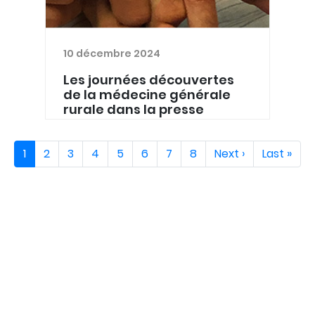
10 décembre 2024
Les journées découvertes
de la médecine générale
rurale dans la presse
Les 19 et 20 novembre, Santé Ardenne
Pagination
Page
1
Page
2
Page
3
Page
4
Page
5
Page
6
Page
7
Page
8
Page
Next ›
Dernière
Last »
et la Province de Luxembourg ont
courante
suivante
page
organisé les "journée découverte de
la médecine générale rurale" à
l'intention des étudiants en
médecine et des assistants en
méde...