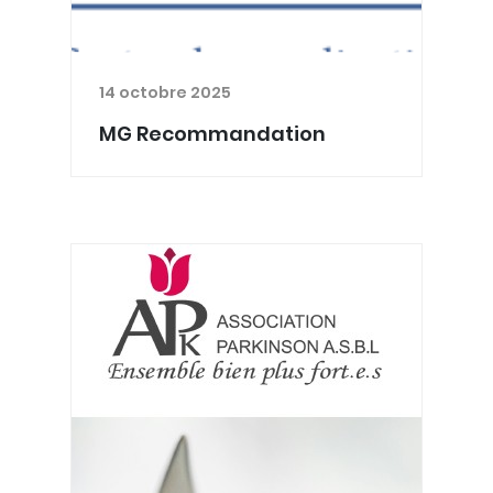
14 octobre 2025
MG Recommandation
Le CCFFMG invite les Maîtres de stage
agréés à soumettre un dossier dans
le cadre de la procédure MG
Recommandation (anciennement
appelée MG Nomination). Ce
dispositif complète l’agrément du SPF
Santé...